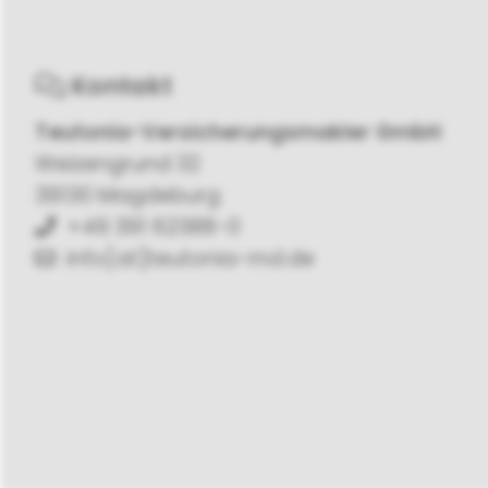
Kontakt
Teutonia-Versicherungsmakler GmbH
Weizengrund 32
39130 Magdeburg
+49 391 62388-0
info[at]teutonia-md.de