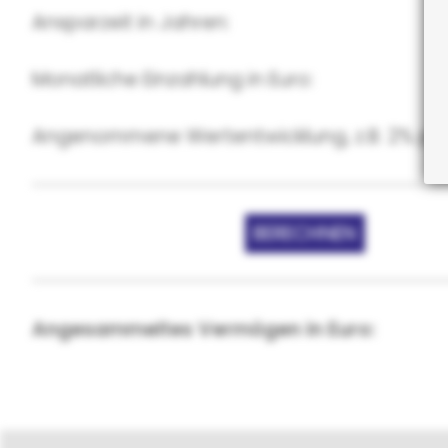
Ansparzeit in Jahren:
Monatliche Einzahlung in Euro:
Angenommene Wertentwicklung, z.B. 2% p.a.
Angesammeltes Vermögen in Euro: