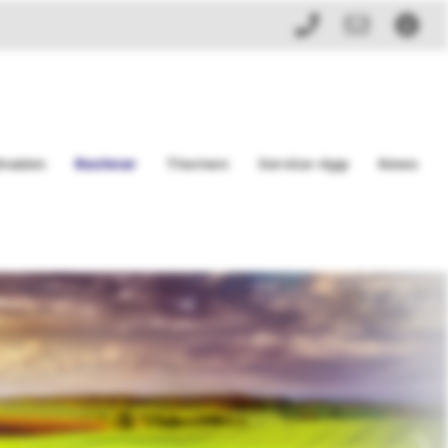
haden
Rechner
Themen
Service-App
News