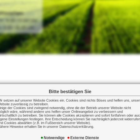
tszeiten:
r. 9.00-13.00 Uhr

Bitte bestätigen Sie
elches Sie bei einer regelmäßigen monatliche
ir setzen auf unserer Website Cookies ein. Cookies sind nichts Böses und helfen uns, unse
ebsite zuverlässig zu betreiben.
inige der Cookies sind zwingend notwendig, ohne die der Betrieb unserer Website nicht
öglich wäre, während andere uns helfen unser Onlineangebot zu verbessern und
ann keine Gewähr übernommen werden. Die 
irtschaftlich zu betreiben. Sie können alle Cookies akzeptieren und sofort fortfahren oder au
igene Einstellungen festlegen. Ihre Entscheidung können Sie nachträglich jederzeit widerrufe
ie uns, wenn Sie Unstimmigkeiten feststellen soll
nd Cookies abwählen (z.B. im Fußbereich unserer Website).
ähere Hinweise erhalten Sie in unserer Datenschutzerklärung.
Notwendige
Externe Dienste