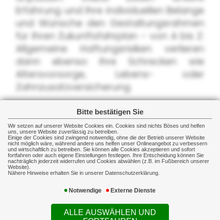
Erfahrung und Ihre individuellen Belange
und Wünsche den Gestaltungsrahmen
für Ihren Zukunftsfahrplan - von A bis Z:
Allgemeine Haftungsrisiken verlieren
dann ebenso ihre Schrecken wie
Altersvorsorge, Lebens- oder
Zahnzusatzversicherung.
Egal, wie Ihre Planung für die Zukunft
Bitte bestätigen Sie
aussieht - wir minimieren die Risiken.
Wir setzen auf unserer Website Cookies ein. Cookies sind nichts Böses und helfen
uns, unsere Website zuverlässig zu betreiben.
Das können wir Ihnen versichern!
Einige der Cookies sind zwingend notwendig, ohne die der Betrieb unserer Website
nicht möglich wäre, während andere uns helfen unser Onlineangebot zu verbessern
und wirtschaftlich zu betreiben. Sie können alle Cookies akzeptieren und sofort
fortfahren oder auch eigene Einstellungen festlegen. Ihre Entscheidung können Sie
nachträglich jederzeit widerrufen und Cookies abwählen (z.B. im Fußbereich unserer
Website).
Nähere Hinweise erhalten Sie in unserer Datenschutzerklärung.
Notwendige
Externe Dienste
ALLE AUSWÄHLEN UND