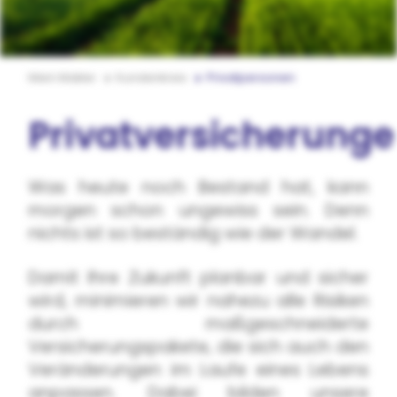
Mein Makler
Kundenkreis
Privatpersonen
Privatversicherung
Was heute noch Bestand hat, kann
morgen schon ungewiss sein. Denn
nichts ist so beständig wie der Wandel.
Damit Ihre Zukunft planbar und sicher
wird, minimieren wir nahezu alle Risiken
durch maßgeschneiderte
Versicherungspakete, die sich auch den
Veränderungen im Laufe eines Lebens
anpassen. Dabei bilden unsere