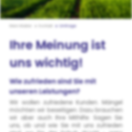
Mein Makler
Kontakt
Umfrage
Ihre Meinung ist
uns wichtig!
Wie zufrieden sind Sie mit
unseren Leistungen?
Wir wollen zufriedene Kunden. Mängel
möchten wir beseitigen. Dazu brauchen
wir aber auch Ihre Mithilfe: Sagen Sie
uns, ob und wie Sie mit uns zufrieden