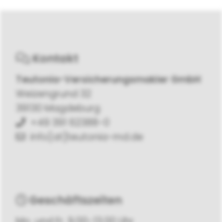
Kontakt
Teutonia-Versicherungsmakler GmbH
Weizengrund 32
39130 Magdeburg
+49 391 62388-0
info[at]teutonia-md.de
Geschäftszeiten
Mo. und Fr. 9.00-13.00 Uhr