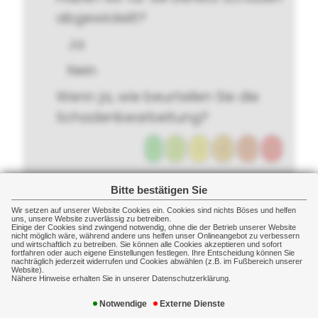
abgewickelt?
Ja
Nein
Wenn ja, wie beurteilen Sie die
Schadenbearbeitung?
1
2
3
4
5
6
Bitte bestätigen Sie
Helfen Sie uns,
Wir setzen auf unserer Website Cookies ein. Cookies sind nichts Böses und helfen
uns, unsere Website zuverlässig zu betreiben.
uns weiter zu
Einige der Cookies sind zwingend notwendig, ohne die der Betrieb unserer Website
nicht möglich wäre, während andere uns helfen unser Onlineangebot zu verbessern
und wirtschaftlich zu betreiben. Sie können alle Cookies akzeptieren und sofort
verbessern
fortfahren oder auch eigene Einstellungen festlegen. Ihre Entscheidung können Sie
nachträglich jederzeit widerrufen und Cookies abwählen (z.B. im Fußbereich unserer
Website).
Nähere Hinweise erhalten Sie in unserer Datenschutzerklärung.
Wenn Sie mit der
Notwendige
Externe Dienste
Schadenbearbeitung nicht