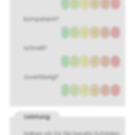
1
2
3
4
5
6
kompetent?
1
2
3
4
5
6
schnell?
1
2
3
4
5
6
zuverlässig?
1
2
3
4
5
6
Leistung
Haben wir für Sie bereits Schäden