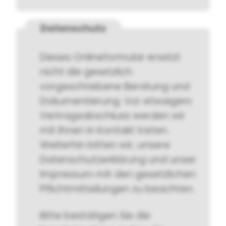
Datenschutz
Dieses Onlineformular ersetzt
nicht die gesetzlich
vorgeschriebene Beratung und
Dokumentierung. Vor etwaigem
Vertragsabschluss werden wir
mit Ihnen in Kontakt treten.
Weiterhin bitten wir, unsere
Datenschutzerklärung und unser
Impressum mit den gesetzlichen
Pflichtmitteilungen zu beachten.
Bitte bestätigen Sie die