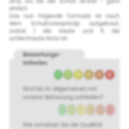
sind, wo Sie der Schuh drückt - ganz
ehrlich.
Das nun folgende Formular ist nach
dem Schulnotenprinzip aufgebaut,
wobei 1 die beste und 6 die
schlechteste Note ist.
Bewertungs­
kriterien
1
2
3
4
5
6
Sind Sie im Allgemeinen mit
unserer Betreuung zufrieden?
1
2
3
4
5
6
Wie schätzen Sie die Qualität