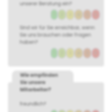
unserer Beratung ein?
1
2
3
4
5
6
Sind wir für Sie erreichbar, wenn
Sie uns brauchen oder Fragen
haben?
1
2
3
4
5
6
Wie empfinden
Sie unsere
Mitarbeiter?
freundlich?