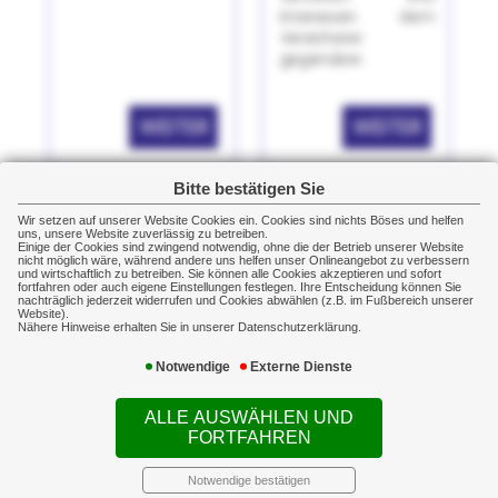
Interessen dem
Versicherer
gegenüber.
WEITER
WEITER
Bitte bestätigen Sie
Wir setzen auf unserer Website Cookies ein. Cookies sind nichts Böses und helfen
uns, unsere Website zuverlässig zu betreiben.
Einige der Cookies sind zwingend notwendig, ohne die der Betrieb unserer Website
nicht möglich wäre, während andere uns helfen unser Onlineangebot zu verbessern
und wirtschaftlich zu betreiben. Sie können alle Cookies akzeptieren und sofort
fortfahren oder auch eigene Einstellungen festlegen. Ihre Entscheidung können Sie
nachträglich jederzeit widerrufen und Cookies abwählen (z.B. im Fußbereich unserer
Website).
Nähere Hinweise erhalten Sie in unserer Datenschutzerklärung.
Notwendige
Externe Dienste
E-Autos
Scan 5
Krebsarten
Spezieller und
ALLE AUSWÄHLEN UND
preisgünstiger
Das beste Mittel gegen
FORTFAHREN
Versicherungsschutz
Krebs: ihn rechtzeitig zu
für E-Autos hier bei
entdecken! Daher stellen
Notwendige bestätigen
uns!