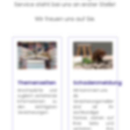
Service steht bei uns an erster Stelle!
Wir freuen uns auf Sie.
Themenseiten
Schadenmeldung
Anschauliche und
Wir kümmern uns.
zugleich vertiefende
Als
Informationen zu
Versicherungsmakler
den wichtigsten
sind wir Ihr
Versicherungen.
sachkundiger
Partner, stehen auf
Ihrer Seite und
vertreten Ihre