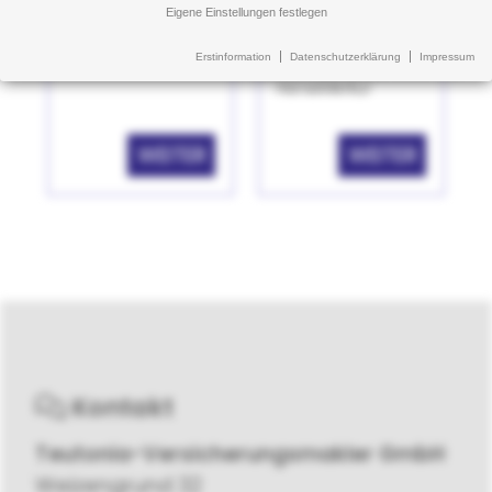
wir Ihnen heute ein
Eigene Einstellungen festlegen
innovatives
Früherkennunsprogramm
Erstinformation
Datenschutzerklärung
Impressum
vor. Der Krebs-Scan der
HanseMerkur
WEITER
WEITER
Kontakt
Teutonia-Versicherungsmakler GmbH
Weizengrund 32