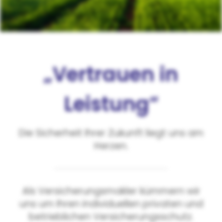
„Vertrauen in
Leistung“
Die Sicherheit Ihrer Zukunft liegt uns am
Herzen.
Als Versicherungsmakler kümmern wir
uns um Ihren individuellen privaten und
betrieblichen Versicherungsschutz.