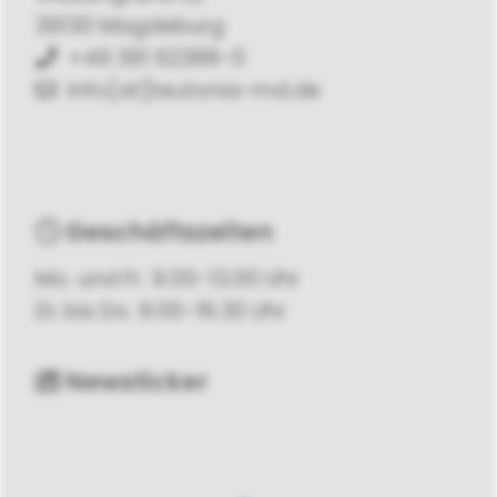
39130 Magdeburg
+49 391 62388-0
info[at]teutonia-md.de
Geschäftszeiten
Mo. und Fr. 9.00-13.00 Uhr
Di. bis Do. 9.00-16.30 Uhr
Newsticker